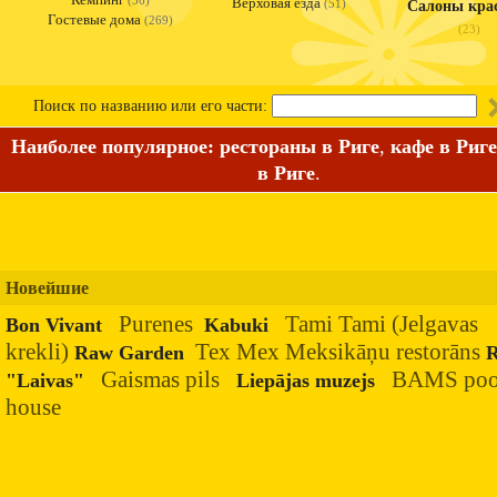
(36)
Верховая езда
(51)
Салоны кра
Гостевые дома
(269)
(23)
Поиск по названию или его части:
Наиболее популярное:
рестораны в Риге
,
кафе в Риге
в Риге
.
Новейшие
Purenes
Tami Tami (Jelgavas
Bon Vivant
Kabuki
krekli)
Tex Mex Meksikāņu restorāns
Raw Garden
R
Gaismas pils
BAMS poo
"Laivas"
Liepājas muzejs
house