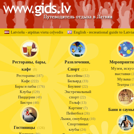
Latviešu - atpūtas vietu ceļvedis
English - recreational guide to Latvia
Рестораны, бары,
Развлечения,
Мероприяти
Музеи, искус
кафе
Спорт
(8)
(21)
выставки
(2
Рестораны
Бассейны
(187)
(12)
Музыка
(7
Кафе
Бильярд
(222)
(33)
Театры
(1
Бары и пабы
Боулинг
(176)
(22)
Клубы
Экстремальный
(129)
Пиццерии
спорт
(48)
(22)
Бистро
Гольф
(46)
(13)
Картинг
(7)
Бани и сауны
Пейнтбол
(26)
Лыжи, сноуборд
(10)
Спортивные
Гостиницы
(126)
клубы
(24)
Кемпинг