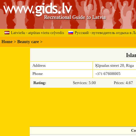
Latviešu - atpūtas vietu ceļvedis
Русский - путеводитель отдыха в Л
Home
>
Beauty care
>
Isl
Address
Ķīpsalas street 20, Riga
Phone
67608005
+371
Rating:
Services: 5.00
Prices: 4.67
Co