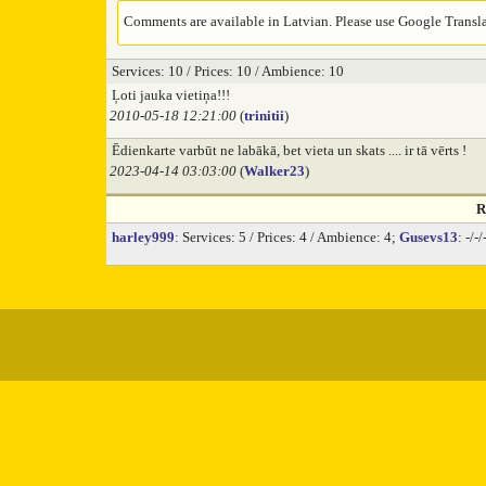
Comments are available in Latvian. Please use Google Translat
Services: 10 / Prices: 10 / Ambience: 10
Ļoti jauka vietiņa!!!
2010-05-18 12:21:00
(
trinitii
)
Ēdienkarte varbūt ne labākā, bet vieta un skats .... ir tā vērts !
2023-04-14 03:03:00
(
Walker23
)
R
harley999
: Services: 5 / Prices: 4 / Ambience: 4;
Gusevs13
: -/-/