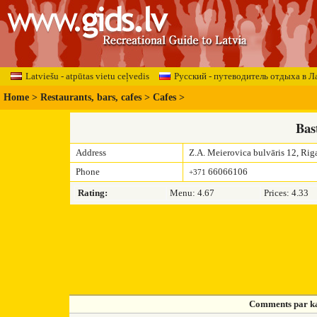
Latviešu - atpūtas vietu ceļvedis
Русский - путеводитель отдыха в Л
Home
>
Restaurants, bars, cafes
>
Cafes
>
Bas
Address
Z.A. Meierovica bulvāris 12, Rig
Phone
66066106
+371
Rating:
Menu: 4.67
Prices: 4.33
Comments par ka