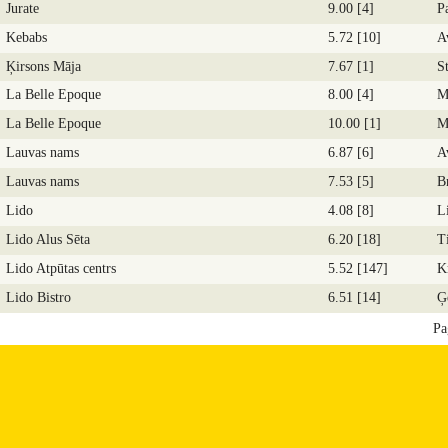
Jurate
9.00 [4]
P
Kebabs
5.72 [10]
A
Ķirsons Māja
7.67 [1]
S
La Belle Epoque
8.00 [4]
M
La Belle Epoque
10.00 [1]
M
Lauvas nams
6.87 [6]
A
Lauvas nams
7.53 [5]
B
Lido
4.08 [8]
L
Lido Alus Sēta
6.20 [18]
T
Lido Atpūtas centrs
5.52 [147]
K
Lido Bistro
6.51 [14]
Ģ
Pa