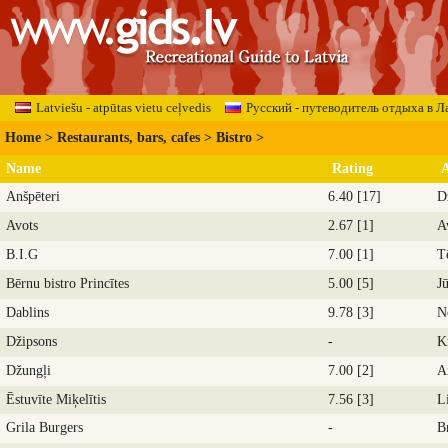
Latviešu - atpūtas vietu ceļvedis
Русский - путеводитель отдыха в Л
Home
>
Restaurants, bars, cafes
>
Bistro
>
Name
Rating
A
Anšpēteri
6.40 [17]
D
Avots
2.67 [1]
A
B.I.G
7.00 [1]
T
Bērnu bistro Princītes
5.00 [5]
Jū
Dablins
9.78 [3]
N
Džipsons
-
K
Džungļi
7.00 [2]
A
Ēstuvīte Miķelītis
7.56 [3]
L
Grila Burgers
-
B